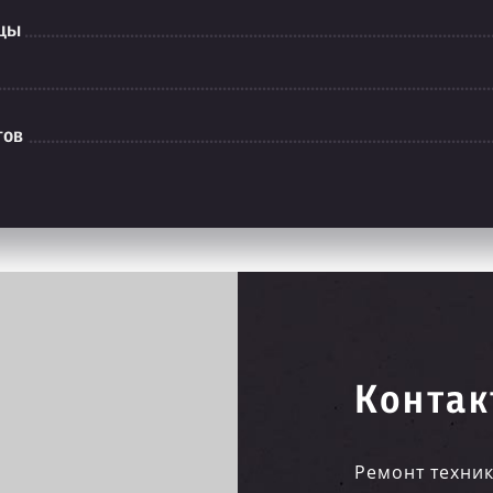
рцы
тов
Контак
Ремонт техник