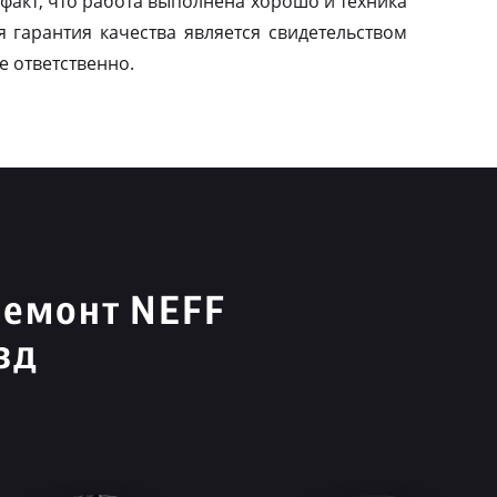
факт, что работа выполнена хорошо и техника
я гарантия качества является свидетельством
е ответственно.
ремонт NEFF
зд