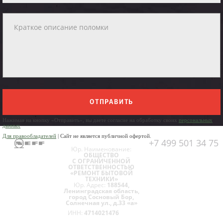
ОТПРАВИТЬ
Нажимая на кнопку «Отправить», вы даете согласие на обработку своих
персональных
данных
Для правообладателей
| Сайт не является публичной офертой.
+7 499 501 34 75
Юр. Наименование:
ОБЩЕСТВО
С ОГРАНИЧЕННОЙ
ОТВЕТСТВЕННОСТЬЮ
«РЕМОНТ БЫТОВОЙ
ТЕХНИКИ»
Юр. Адрес:
188544,
Ленинградская область,
город Сосновый Бор,
Солнечная ул., д.33 «а»
ИНН:
4714021476